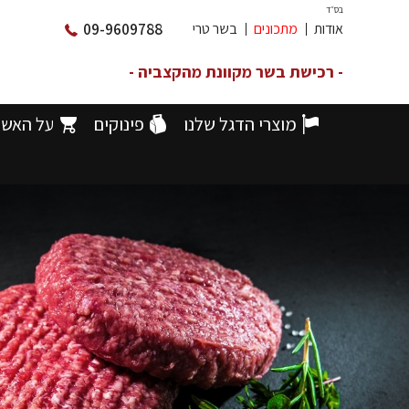
בס״ד
אודות
מתכונים
בשר טרי
09-9609788
- רכישת בשר מקוונת מהקצביה -
מוצרי הדגל שלנו
פינוקים
על האש
דף הבית
הייצור שלנו
המבורגר אנטריקוט פרמיום
>
>