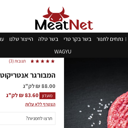
נתחים לתנור
בשר בקר טרי
בשר טלה
הייצור שלנו
עו
WAGYU
תגובות (3)
המבורגר אנטריקוט 
88.00 ₪
לק"ג
83.60 ₪ לק"ג
מועדון
הצטרף ללא עלות