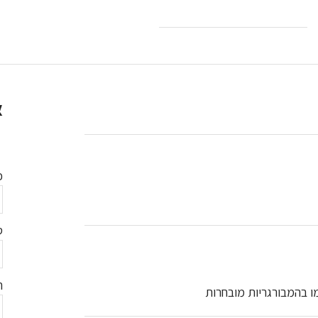
א
כ
ס
ח
ו בהמבורגריות מובחרות