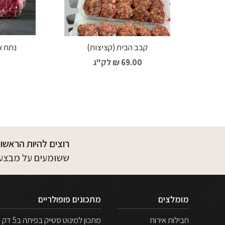
קבב הבית (קציצות)
נתח א
69.00 ₪
לק"ג
רוצים להיות הראשונ
ששומעים על מבצעים
מומלצים
מתכונים פופולריים
חבילות אירוח
מתכון למינוט סטייק בפיתה ב5 דק