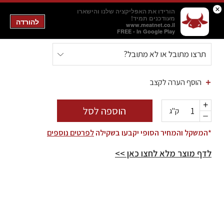
גוש סינטה עגלה
×
הורידו את האפליקציה שלנו והישארו
מעודכנים תמיד!
להורדה
www.meatnet.co.il
148.00 ₪
לק"ג
FREE - In Google Play
הוספה לסל
ק"ג
*המשקל והמחיר הסופי יקבעו בשקילה
לפרטים נוספים
לדף מוצר מלא לחצו כאן >>